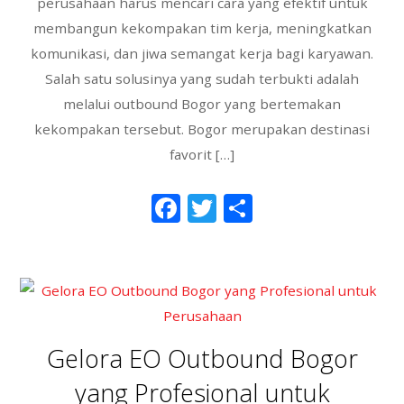
perusahaan harus mencari cara yang efektif untuk
membangun kekompakan tim kerja, meningkatkan
komunikasi, dan jiwa semangat kerja bagi karyawan.
Salah satu solusinya yang sudah terbukti adalah
melalui outbound Bogor yang bertemakan
kekompakan tersebut. Bogor merupakan destinasi
favorit […]
F
T
S
ac
w
h
e
itt
ar
b
er
e
o
o
Gelora EO Outbound Bogor
k
yang Profesional untuk