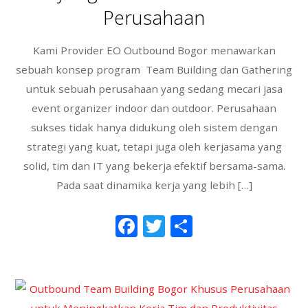
Perusahaan
Kami Provider EO Outbound Bogor menawarkan
sebuah konsep program Team Building dan Gathering
untuk sebuah perusahaan yang sedang mecari jasa
event organizer indoor dan outdoor. Perusahaan
sukses tidak hanya didukung oleh sistem dengan
strategi yang kuat, tetapi juga oleh kerjasama yang
solid, tim dan IT yang bekerja efektif bersama-sama.
Pada saat dinamika kerja yang lebih […]
F
T
S
ac
w
h
e
itt
ar
b
er
e