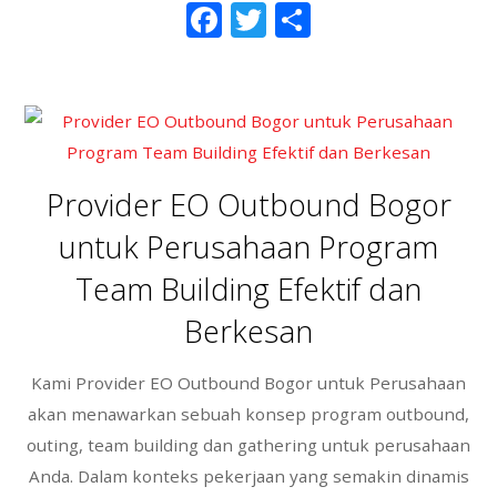
F
T
S
ac
w
h
e
itt
ar
b
er
e
o
o
Provider EO Outbound Bogor
k
untuk Perusahaan Program
Team Building Efektif dan
Berkesan
Kami Provider EO Outbound Bogor untuk Perusahaan
akan menawarkan sebuah konsep program outbound,
outing, team building dan gathering untuk perusahaan
Anda. Dalam konteks pekerjaan yang semakin dinamis