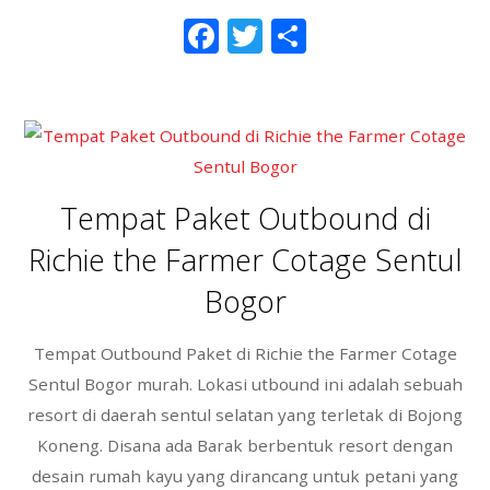
F
T
S
ac
w
h
e
itt
ar
b
er
e
o
o
Tempat Paket Outbound di
k
Richie the Farmer Cotage Sentul
Bogor
Tempat Outbound Paket di Richie the Farmer Cotage
Sentul Bogor murah. Lokasi utbound ini adalah sebuah
resort di daerah sentul selatan yang terletak di Bojong
Koneng. Disana ada Barak berbentuk resort dengan
desain rumah kayu yang dirancang untuk petani yang