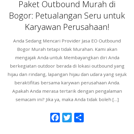
o
Paket Outbound Murah di
o
Bogor: Petualangan Seru untuk
k
Karyawan Perusahaan!
Anda Sedang Mencari Provider Jasa EO Outbound
Bogor Murah tetapi tidak Murahan. Kami akan
mengajak Anda untuk Membayangkan diri Anda
berkegiatan outdoor berada di lokasi outbound yang
hijau dan rindang, lapangan hijau dan udara yang sejuk
beraktifitas bersama karywan perusahaan Anda.
Apakah Anda merasa tertarik dengan pengalaman
semacam ini? Jika ya, maka Anda tidak boleh […]
F
T
S
ac
w
h