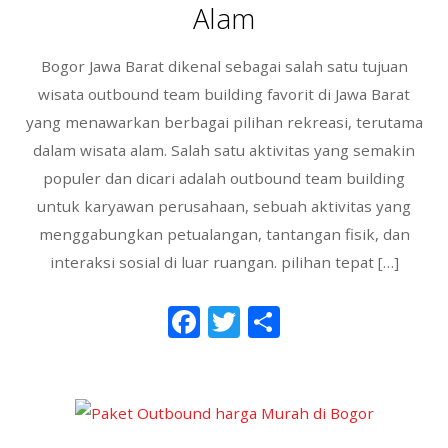
Alam
Bogor Jawa Barat dikenal sebagai salah satu tujuan
wisata outbound team building favorit di Jawa Barat
yang menawarkan berbagai pilihan rekreasi, terutama
dalam wisata alam. Salah satu aktivitas yang semakin
populer dan dicari adalah outbound team building
untuk karyawan perusahaan, sebuah aktivitas yang
menggabungkan petualangan, tantangan fisik, dan
interaksi sosial di luar ruangan. pilihan tepat […]
F
T
S
ac
w
h
e
itt
ar
b
er
e