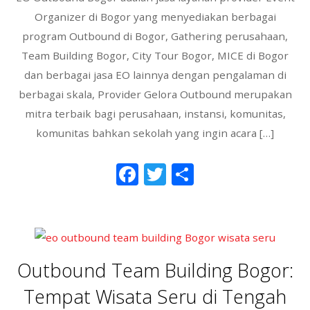
Organizer di Bogor yang menyediakan berbagai
program Outbound di Bogor, Gathering perusahaan,
Team Building Bogor, City Tour Bogor, MICE di Bogor
dan berbagai jasa EO lainnya dengan pengalaman di
berbagai skala, Provider Gelora Outbound merupakan
mitra terbaik bagi perusahaan, instansi, komunitas,
komunitas bahkan sekolah yang ingin acara […]
F
T
S
ac
w
h
e
itt
ar
b
er
e
o
Outbound Team Building Bogor:
o
Tempat Wisata Seru di Tengah
k