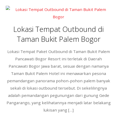
e
itt
ar
b
er
e
o
o
Lokasi Tempat Outbound di
k
Taman Bukit Palem Bogor
Lokasi Tempat Paket Outbound di Taman Bukit Palem
Pancawati Bogor Resort ini terletak di Daerah
Pancawati Bogor Jawa barat, sesuai dengan namanya
Taman Bukit Palem Hotel ini menawarkan pesona
pemandangan panorama pohon-pohon palem banyak
sekali di lokasi outbound tersebut. Di sekelilingnya
adalah pemandangan pegunungan dari gunung Gede
Pangarango, yang kelihatannya menjadi latar belakang
lukisan yang […]