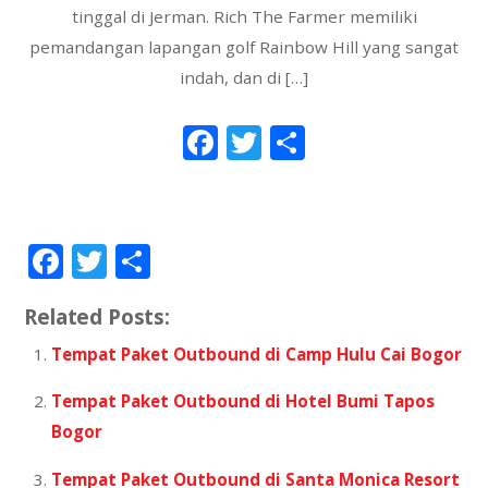
tinggal di Jerman. Rich The Farmer memiliki
pemandangan lapangan golf Rainbow Hill yang sangat
indah, dan di […]
F
T
S
ac
w
h
e
itt
ar
b
er
e
F
T
S
o
ac
w
h
o
Related Posts:
e
itt
ar
k
b
er
e
Tempat Paket Outbound di Camp Hulu Cai Bogor
o
Tempat Paket Outbound di Hotel Bumi Tapos
o
Bogor
k
Tempat Paket Outbound di Santa Monica Resort