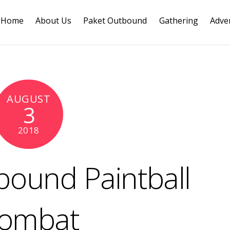
Home
About Us
Paket Outbound
Gathering
Adve
AUGUST
3
2018
bound Paintball
ombat