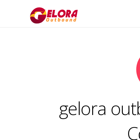
gelora out
C