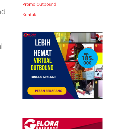
Promo Outbound
nd
Kontak
l