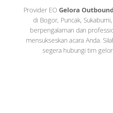
k
Provider EO
Gelora Outboun
di Bogor, Puncak, Sukabumi,
berpengalaman dan professio
mensukseskan acara Anda. Sila
segera hubungi tim gel