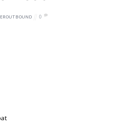
0
DEROUTBOUND
bat