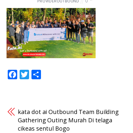
0
PROVIDEROUTBOUND
F
T
S
ac
w
h
e
itt
ar
b
er
e
o
kata dot ai Outbound Team Building
o
Gathering Outing Murah Di telaga
cikeas sentul Bogo
k