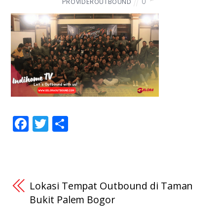
0
PROVIDEROUTBOUND
F
T
S
ac
w
h
e
itt
ar
b
er
e
o
Lokasi Tempat Outbound di Taman
o
Bukit Palem Bogor
k